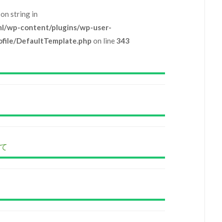
on string in
tml/wp-content/plugins/wp-user-
file/DefaultTemplate.php
on line
343
いて