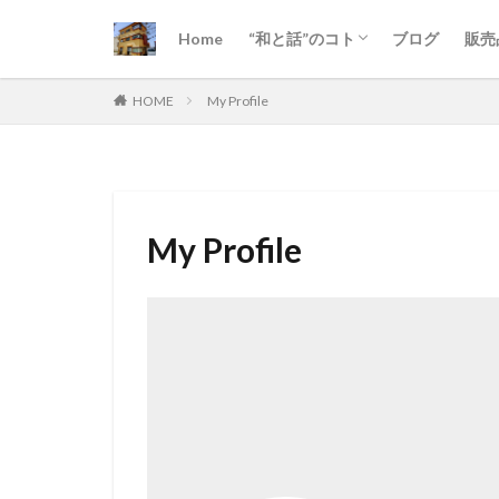
Home
“和と話”のコト
ブログ
販売
今月のプログラム
最近の「和と話」- インスタグラム
事業所情報
HOME
My Profile
My Profile