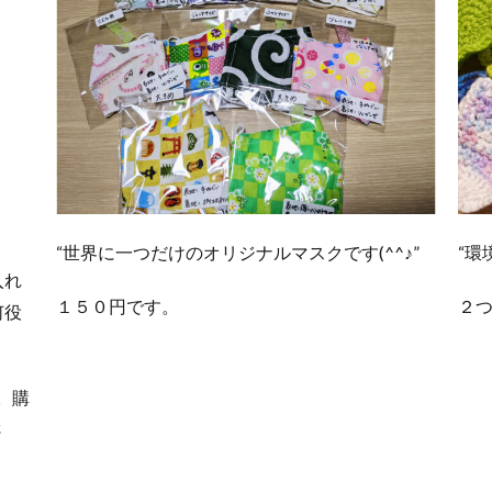
“世界に一つだけのオリジナルマスクです(^^♪”
“環
入れ
１５０円です。
２つ
何役
。購
さ