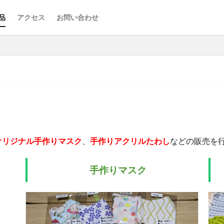
品
アクセス
お問い合わせ
 –
オリジナル手作りマスク
、
手作りアクリルたわし
などの販売を
手作りマスク