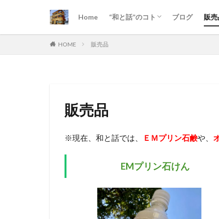
Home
“和と話”のコト
ブログ
販売
今月のプログラム
最近の「和と話」- インスタグラム
事業所情報
HOME
販売品
販売品
※現在、和と話では、
ＥＭプリン石鹸
や、
EMプリン石けん